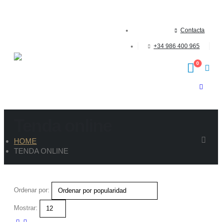
Contacta
+34 986 400 965
0
Tenda online
HOME
TENDA ONLINE
Ordenar por:
Mostrar: