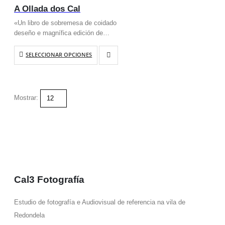
A Ollada dos Cal
«Un libro de sobremesa de coidado
deseño e magnífica edición de
Alberte Román Losada, responsable
tamén da redacción dos excelentes
SELECCIONAR OPCIONES
textos biográficos de Saturno e
Avelino e das clarificadoras
entrevistas…
Mostrar:
Cal3 Fotografía
Estudio de fotografía e Audiovisual de referencia na vila de
Redondela