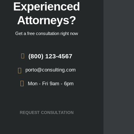
Experienced
Attorneys?
Get a free consultation right now
(800) 123-4567
porto@consulting.com
Mon - Fri 9am - 6pm
REQUEST CONSULTATION