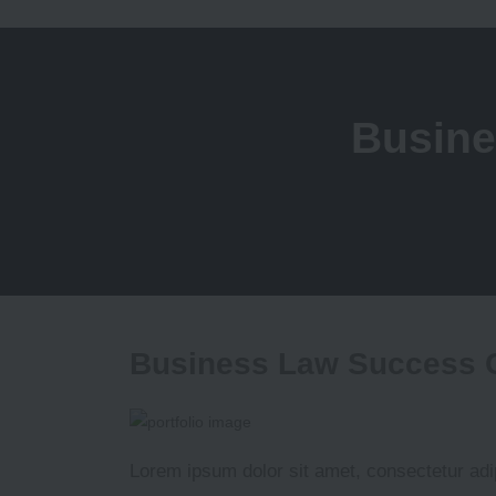
Busine
Business Law Success 
Lorem ipsum dolor sit amet, consectetur adip