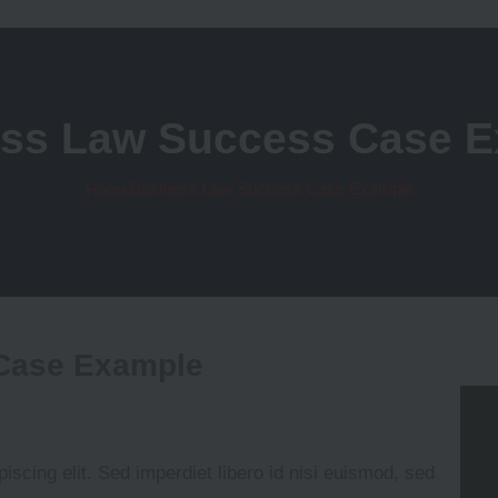
ss Law Success Case 
Business Law Success Case Example
Home
Case Example
iscing elit. Sed imperdiet libero id nisi euismod, sed