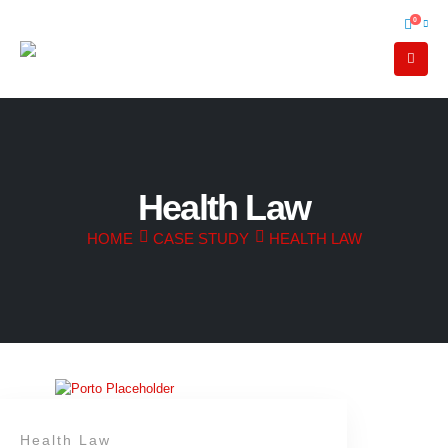
0
Health Law
HOME
CASE STUDY
HEALTH LAW
Health Law