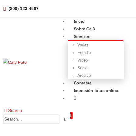
(800) 123-4567
Request Consultation
Inicio
Sobre Cal3
Servizos
Vodas
Estudio
Vídeo
Social
Arquivo
Contacta
Impresión fotos online
Search